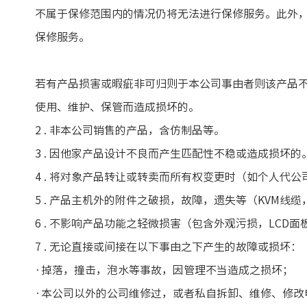
不属于保修范围内的情况仍将无法进行保修服务。此外
保修服务。
若有产品损害或暇疵非可归则于本公司事由者则该产品不在
使用、维护、保管而造成损坏的。
2 . 非本公司销售的产品，含仿制品等。
3 . 因他家产品设计不良而产生匹配性不稳或造成损坏的
4 . 将对象产品转让或转卖而所有权变更时（如个人代
5 . 产品主机外的附件之破损，故障，遗失等（KVM线
6 . 不影响产品功能之轻微损害（包含外观污损，LC
7 . 无论直接或间接在以下事由之下产生的故障或
·掉落，撞击，泡水等事故，因管理不当造成之损
·本公司以外的公司维修过，或者私自拆卸、维修