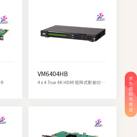
VM6404HB
京
板卡
4 x 4 True 4K HDMI 矩阵式影音切换器搭载升频器功能
东
授
权
专
卖
店