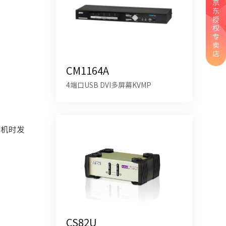
京
东
授
权
专
卖
店
CM1164A
4端口USB DVI多屏幕KVMP
开机时发
CS82U